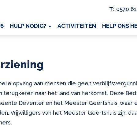
T:
0570 61
26
HULP NODIG?
ACTIVITEITEN
HELP ONS H
rziening
ere opvang aan mensen die geen verblijfsvergunn
n terugkeren naar het land van herkomst. Deze Bed 
ente Deventer en het Meester Geertshuis, waar ee
en. Vrijwilligers van het Meester Geertshuis zijn da
ners.