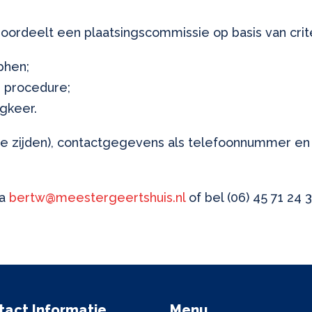
rdeelt een plaatsingscommissie op basis van criter
phen;
n procedure;
gkeer.
e zijden), contactgegevens als telefoonnummer en b
ia
bertw@meestergeertshuis.nl
of bel (06) 45 71 24 3
tact Informatie
Menu