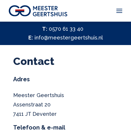
Vakantiegeld Samen Delen 2026
T:
0570 61 33 40
E:
info@meestergeertshuis.nl
✕
Hulp nodig?
Activiteiten
Contact
Help ons helpen
✕
Vacatures
Adres
Contact
Meester Geertshuis
Assenstraat 20
7411 JT Deventer
Telefoon & e-mail