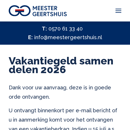
Vakantiegeld Samen Delen 2026
T:
0570 61 33 40
E:
info@meestergeertshuis.nl
✕
Hulp nodig?
Activiteiten
Vakantiegeld samen
Help ons helpen
delen 2026
✕
Vacatures
Dank voor uw aanvraag, deze is in goede
Contact
orde ontvangen.
U ontvangt binnenkort per e-mail bericht of
u in aanmerking komt voor het ontvangen
van een vakantiebedrag. Indien u 15 juli a.s.