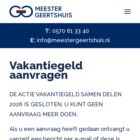
Vakantiegeld Samen Delen 2026
T:
0570 61 33 40
E:
info@meestergeertshuis.nl
✕
Hulp nodig?
Activiteiten
Vakantiegeld
Help ons helpen
aanvragen
✕
Vacatures
DE ACTIE VAKANTIEGELD SAMEN DELEN
Contact
2026 IS GESLOTEN. U KUNT GEEN
AANVRAAG MEER DOEN.
Als u een aanvraag heeft gedaan ontvangt u
vanzelf een bericht per e-mail of deze is