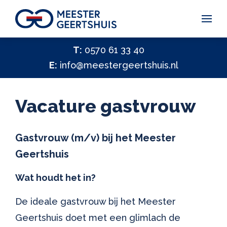
Vakantiegeld Samen Delen 2026
T:
0570 61 33 40
E:
info@meestergeertshuis.nl
✕
Hulp nodig?
Activiteiten
Vacature gastvrouw
Help ons helpen
✕
Vacatures
Gastvrouw (m/v) bij het Meester
Geertshuis
Contact
Wat houdt het in?
De ideale gastvrouw bij het Meester
Geertshuis doet met een glimlach de