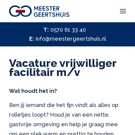
Vakantiegeld Samen Delen 2026
T:
0570 61 33 40
E:
info@meestergeertshuis.nl
✕
Hulp nodig?
Activiteiten
Vacature vrijwilliger
Help ons helpen
facilitair m/v
✕
Vacatures
Wat houdt het in?
Contact
Ben jij iemand die het fijn vindt als alles op
rolletjes loopt? Houd je van een nette,
gastvrije omgeving en help je graag mee
om een plek warm en prettig te houden