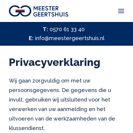
Vakantiegeld Samen Delen 2026
T:
0570 61 33 40
E:
info@meestergeertshuis.nl
✕
Hulp nodig?
Activiteiten
Privacyverklaring
Help ons helpen
✕
Vacatures
Wij gaan zorgvuldig om met uw
persoonsgegevens. De gegevens die u
Contact
invult, gebruiken wij uitsluitend voor het
verwerken van uw aanmelding en het
uitvoeren van de werkzaamheden van de
klussendienst.