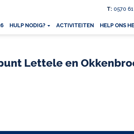
T:
0570 61
26
HULP NODIG?
ACTIVITEITEN
HELP ONS H
ppunt Lettele en Okkenbro