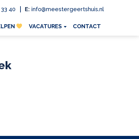
 33 40
E:
info@meestergeertshuis.nl
ELPEN
VACATURES
CONTACT
ek