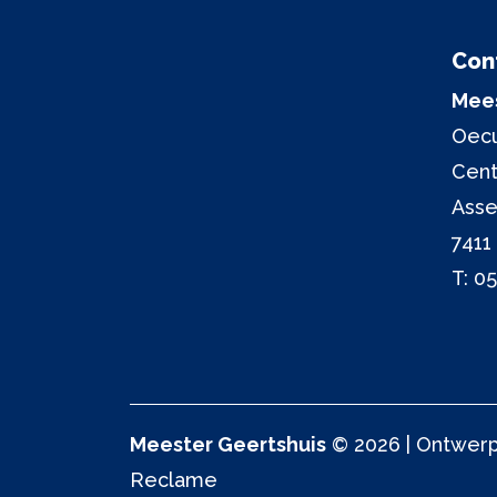
Con
Mees
Oecu
Cen
Asse
7411
T:
05
Meester Geertshuis
© 2026 | Ontwerp 
Reclame