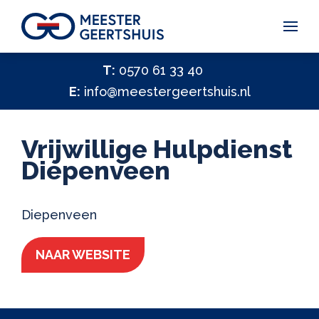
Vakantiegeld Samen Delen 2026
T:
0570 61 33 40
E:
info@meestergeertshuis.nl
✕
Hulp nodig?
Activiteiten
Vrijwillige Hulpdienst
Help ons helpen
Diepenveen
✕
Vacatures
Diepenveen
Contact
NAAR WEBSITE