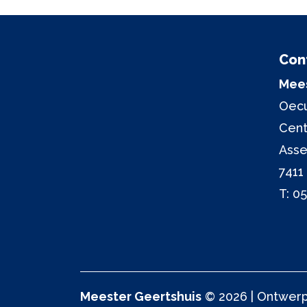
Con
Mees
Oecu
Cen
Asse
7411
T:
05
Meester Geertshuis
© 2026 | Ontwerp 