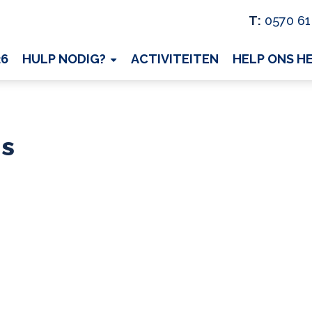
T:
0570 61
26
HULP NODIG?
ACTIVITEITEN
HELP ONS H
is