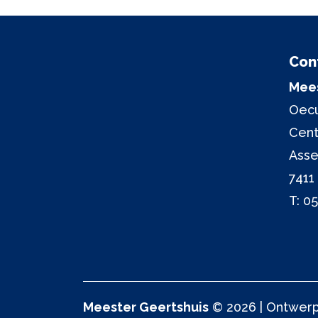
Con
Mees
Oecu
Cen
Asse
7411
T:
05
Meester Geertshuis
© 2026 | Ontwerp 