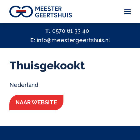
Vakantiegeld Samen Delen 2026
T:
0570 61 33 40
E:
info@meestergeertshuis.nl
✕
Hulp nodig?
Activiteiten
Thuisgekookt
Help ons helpen
✕
Vacatures
Nederland
Contact
NAAR WEBSITE