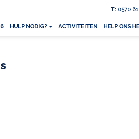
T:
0570 61
26
HULP NODIG?
ACTIVITEITEN
HELP ONS H
s