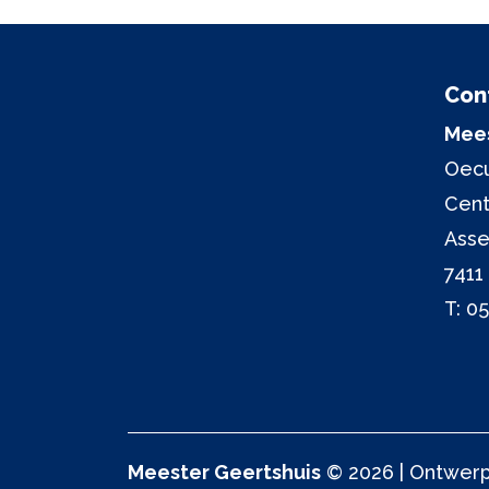
Con
Mees
Oecu
Cen
Asse
7411
T:
05
Meester Geertshuis
© 2026 | Ontwerp 