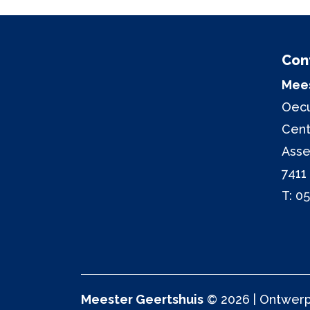
Con
Mees
Oecu
Cen
Asse
7411
T:
05
Meester Geertshuis
© 2026 | Ontwerp 