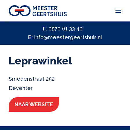
Vakantiegeld Samen Delen 2026
T:
0570 61 33 40
E:
info@meestergeertshuis.nl
✕
Hulp nodig?
Activiteiten
Leprawinkel
Help ons helpen
✕
Vacatures
Smedenstraat 252
Deventer
Contact
NAAR WEBSITE