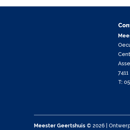
Con
Mees
Oecu
Cen
Asse
7411
T:
05
Meester Geertshuis
© 2026 | Ontwerp 