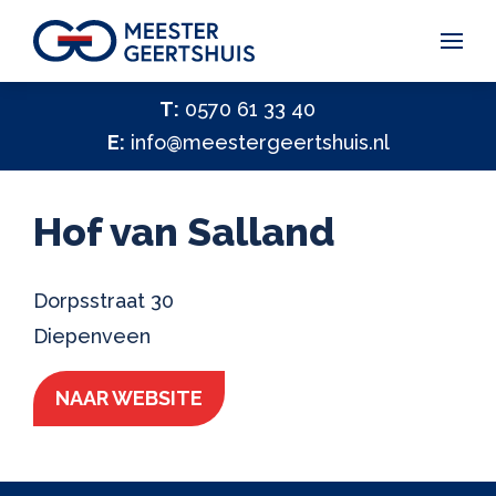
Vakantiegeld Samen Delen 2026
T:
0570 61 33 40
E:
info@meestergeertshuis.nl
✕
Hulp nodig?
Activiteiten
Hof van Salland
Help ons helpen
✕
Vacatures
Dorpsstraat 30
Diepenveen
Contact
NAAR WEBSITE