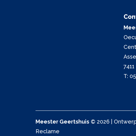
Con
Mees
Oecu
Cen
Asse
7411
T:
05
Meester Geertshuis
© 2026 | Ontwerp 
Reclame