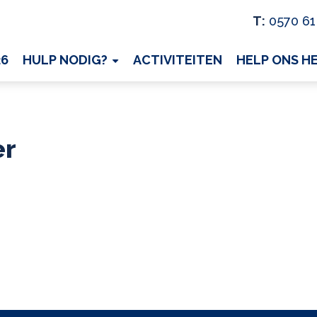
T:
0570 61
26
HULP NODIG?
ACTIVITEITEN
HELP ONS H
er