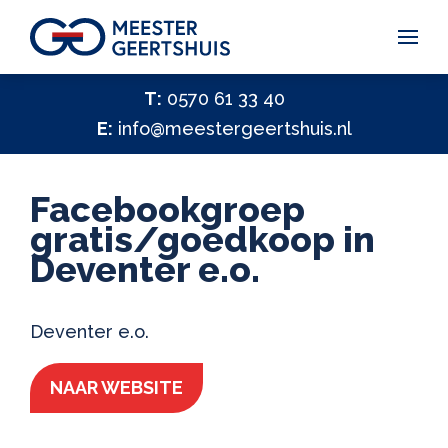
Vakantiegeld Samen Delen 2026
T:
0570 61 33 40
E:
info@meestergeertshuis.nl
✕
Hulp nodig?
Activiteiten
Facebookgroep
Help ons helpen
gratis/goedkoop in
Deventer e.o.
✕
Vacatures
Contact
Deventer e.o.
NAAR WEBSITE