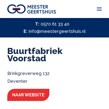
Vakantiegeld Samen Delen 2026
T:
0570 61 33 40
E:
info@meestergeertshuis.nl
✕
Hulp nodig?
Activiteiten
Buurtfabriek
Help ons helpen
Voorstad
✕
Vacatures
Brinkgreverweg 132
Contact
Deventer
NAAR WEBSITE