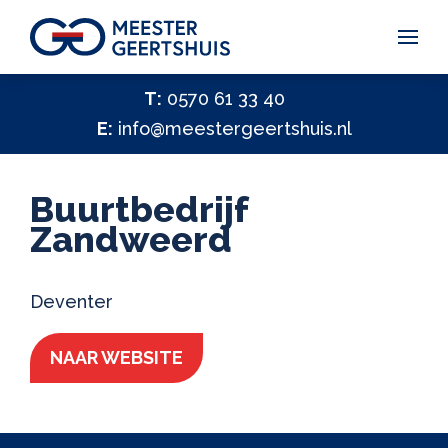
Vakantiegeld Samen Delen 2026
T:
0570 61 33 40
E:
info@meestergeertshuis.nl
✕
Hulp nodig?
Activiteiten
Buurtbedrijf
Help ons helpen
Zandweerd
✕
Vacatures
Deventer
Contact
NAAR WEBSITE