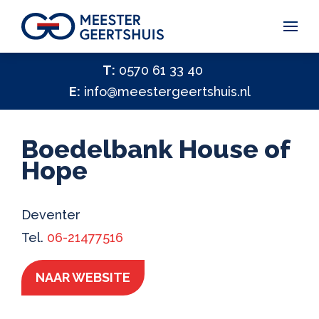
Vakantiegeld Samen Delen 2026
T:
0570 61 33 40
E:
info@meestergeertshuis.nl
✕
Hulp nodig?
Activiteiten
Boedelbank House of
Help ons helpen
Hope
✕
Vacatures
Deventer
Contact
Tel.
06-21477516
NAAR WEBSITE