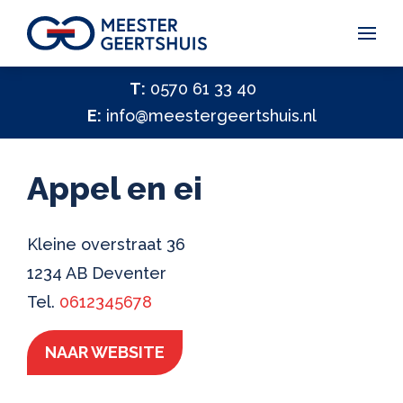
Vakantiegeld Samen Delen 2026
T:
0570 61 33 40
E:
info@meestergeertshuis.nl
✕
Hulp nodig?
Activiteiten
Appel en ei
Help ons helpen
✕
Vacatures
Kleine overstraat 36
1234 AB Deventer
Contact
Tel.
0612345678
NAAR WEBSITE