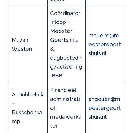
Coördinator
Inloop
Meester
marieke@m
M. van
Geertshuis
eestergeert
Westen
&
shuis.nl
dagbestedin
g/activering
BBB
Financieel
A. Dubbelink
administrati
angelien@m
–
ef
eestergeert
Russchenka
medewerks
shuis.nl
mp
ter