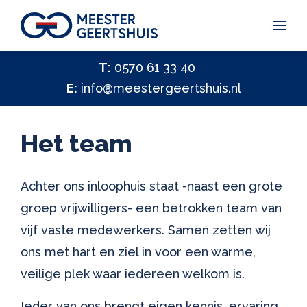
Vakantiegeld Samen Delen 2026
T:
0570 61 33 40
E:
info@meestergeertshuis.nl
✕
Hulp nodig?
Activiteiten
Het team
Help ons helpen
✕
Vacatures
Achter ons inloophuis staat -naast een grote
groep vrijwilligers- een betrokken team van
Contact
vijf vaste medewerkers. Samen zetten wij
ons met hart en ziel in voor een warme,
veilige plek waar iedereen welkom is.
Ieder van ons brengt eigen kennis, ervaring