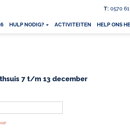
T:
0570 61
26
HULP NODIG?
ACTIVITEITEN
HELP ONS H
r
thsuis 7 t/m 13 december
ist)