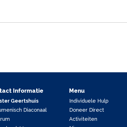
tact Informatie
Menu
ter Geertshuis
Individuele Hulp
menisch Diaconaal
Doneer Direct
trum
Activiteiten