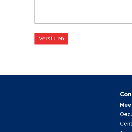
Con
Mees
Oecu
Cen