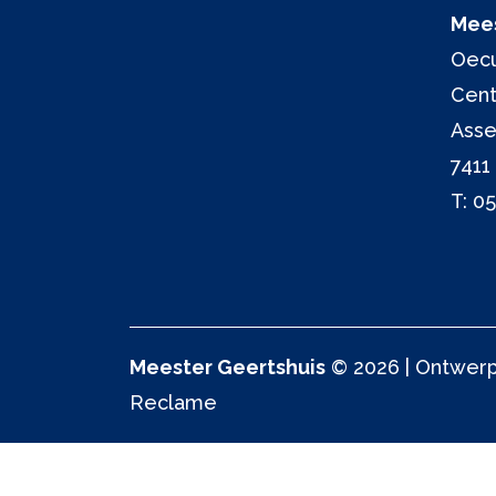
Mees
Oecu
Cen
Asse
7411
T:
05
Meester Geertshuis
© 2026 | Ontwerp 
Reclame