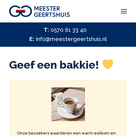
Vakantiegeld Samen Delen 2026
T:
0570 61 33 40
E:
info@meestergeertshuis.nl
✕
Hulp nodig?
Activiteiten
Geef een bakkie!
Help ons helpen
✕
Vacatures
Contact
Onze bezoekers waarderen een warm welkom en